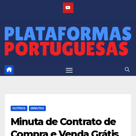
Skip
to
content
OUTROS
MINUTAS
Minuta de Contrato de
Compra e Venda Grátis