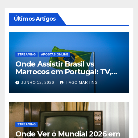
Últimos Artigos
STREAMING
APOSTAS ONLINE
Onde Assistir Brasil vs
Marrocos em Portugal: TV,
Streaming e Horário do Jogo
JUNHO 12, 2026
TIAGO MARTINS
STREAMING
Onde Ver o Mundial 2026 em