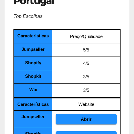
Portugal
Top Escolhas
Características
Preço/Qualidade
Jumpseller
5/5
Shopify
4/5
Shopkit
3/5
Wix
3/5
Características
Website
Jumpseller
Abrir
Shopify