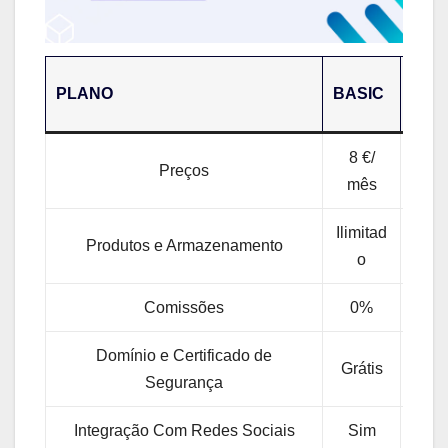
PLANO
BASIC
PLU
8 €/
1
Preços
mês
€/m
Ilimitad
Ilimi
Produtos e Armazenamento
o
o
Comissões
0%
0
Domínio e Certificado de
Grátis
Grát
Segurança
Integração Com Redes Sociais
Sim
Si