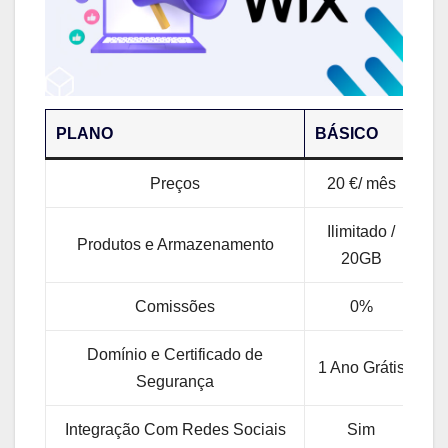
PLANO
BÁSICO
IL
Preços
20 €/ mês
Ilimitado /
I
Produtos e Armazenamento
20GB
Comissões
0%
Domínio e Certificado de
1 Ano Grátis
1 
Segurança
Integração Com Redes Sociais
Sim