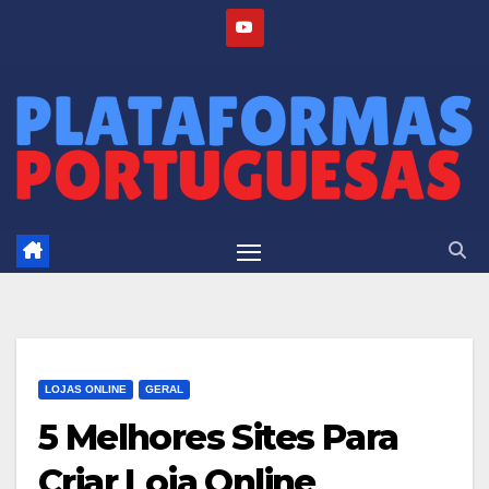
Skip
to
content
LOJAS ONLINE
GERAL
5 Melhores Sites Para
Criar Loja Online