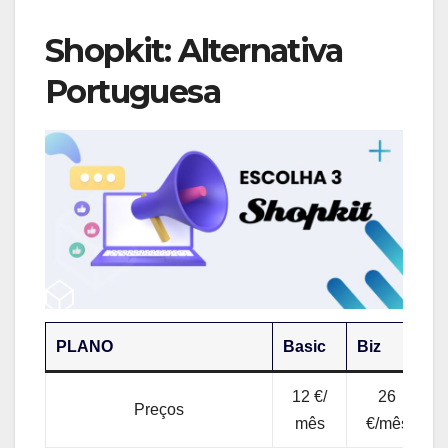
Shopkit: Alternativa
Portuguesa
PLANO
Basic
Biz
E
12 €/
26
Preços
mês
€/mês