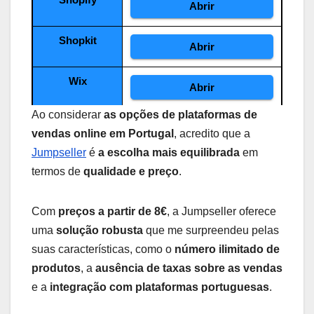
Abrir
Shopkit
Abrir
Wix
Abrir
Ao considerar
as opções de plataformas de
Características
Preços
vendas online em Portugal
, acredito que a
Jumpseller
é
a escolha mais equilibrada
em
Jumpseller
Desde 9€
termos de
qualidade e preço
.
Shopify
Desde 32€
Shopkit
Desde 12€
Com
preços a partir de 8€
, a Jumpseller oferece
uma
solução robusta
que me surpreendeu pelas
Wix
Desde 4.5€
suas características, como o
número ilimitado de
produtos
, a
ausência de taxas sobre as vendas
Características
Número de Produtos
e a
integração com plataformas portuguesas
.
Jumpseller
Ilimitados