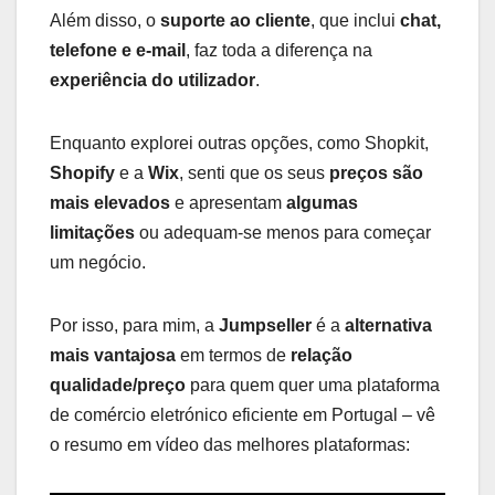
Além disso, o
suporte ao cliente
, que inclui
chat,
Shopify
Ilimitados
telefone e e-mail
, faz toda a diferença na
experiência do utilizador
.
Shopkit
Depende
Wix
Depende
Enquanto explorei outras opções, como Shopkit,
Shopify
e a
Wix
, senti que os seus
preços são
Características
Taxas Sobre as Vendas
mais elevados
e apresentam
algumas
Jumpseller
Não
limitações
ou adequam-se menos para começar
um negócio.
Shopify
Sim
Shopkit
Depende
Por isso, para mim, a
Jumpseller
é a
alternativa
mais vantajosa
em termos de
relação
Wix
Sim
qualidade/preço
para quem quer uma plataforma
de comércio eletrónico eficiente em Portugal – vê
Características
Integração Com Plataformas
Portuguesas
o resumo em vídeo das melhores plataformas:
Jumpseller
Sim