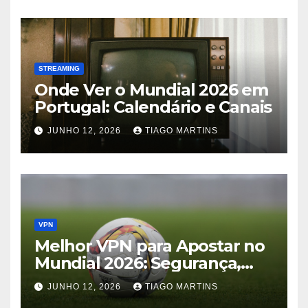
STREAMING
Onde Ver o Mundial 2026 em
Portugal: Calendário e Canais
JUNHO 12, 2026
TIAGO MARTINS
VPN
Melhor VPN para Apostar no
Mundial 2026: Segurança,
Acesso e Privacidade
JUNHO 12, 2026
TIAGO MARTINS