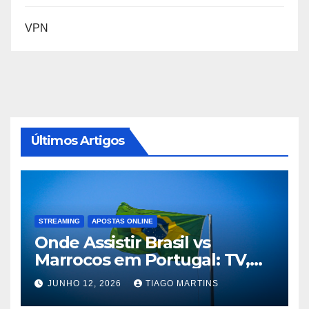
VPN
Últimos Artigos
STREAMING
APOSTAS ONLINE
Onde Assistir Brasil vs
Marrocos em Portugal: TV,
Streaming e Horário do Jogo
JUNHO 12, 2026
TIAGO MARTINS