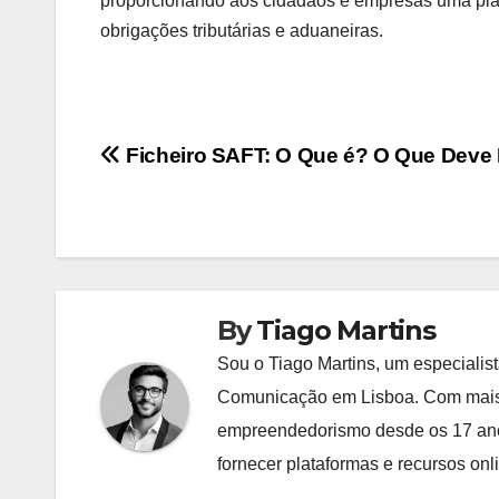
proporcionando aos cidadãos e empresas uma plata
obrigações tributárias e aduaneiras.
Navegação
Ficheiro SAFT: O Que é? O Que Deve I
de
artigos
By
Tiago Martins
Sou o Tiago Martins, um especial
Comunicação em Lisboa. Com mais 
empreendedorismo desde os 17 anos
fornecer plataformas e recursos on