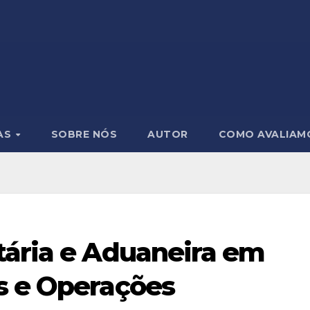
AS
SOBRE NÓS
AUTOR
COMO AVALIAM
tária e Aduaneira em
s e Operações