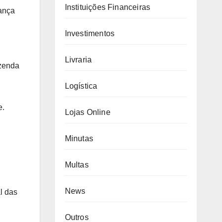
Instituições Financeiras
rança
Investimentos
Livraria
azenda
Logística
e.
Lojas Online
Minutas
Multas
News
l das
Outros