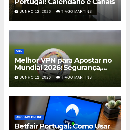
Portugal: Calendário e Canais
JUNHO 12, 2026
TIAGO MARTINS
VPN
Melhor VPN para Apostar no
Mundial 2026: Segurança,
Acesso e Privacidade
JUNHO 12, 2026
TIAGO MARTINS
APOSTAS ONLINE
Betfair Portugal: Como Usar