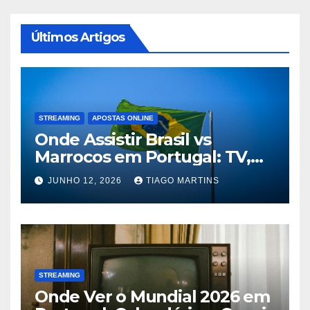
Últimos Artigos
STREAMING
APOSTAS ONLINE
Onde Assistir Brasil vs
Marrocos em Portugal: TV,
Streaming e Horário do Jogo
JUNHO 12, 2026
TIAGO MARTINS
STREAMING
Onde Ver o Mundial 2026 em