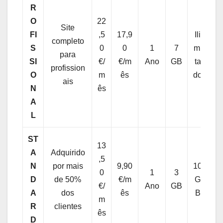
R
O
22
Site
G
FI
,5
17,9
Ili
completo
R
S
0
0
1
7
mi
para
Á
SI
€/
€/m
Ano
GB
ta
profission
TI
O
m
ês
do
ais
S
N
ês
A
L
ST
13
A
Adquirido
G
,5
N
por mais
9,90
10
R
0
1
3
D
de 50%
€/m
G
Á
€/
Ano
GB
A
dos
ês
B
TI
m
R
clientes
S
ês
D