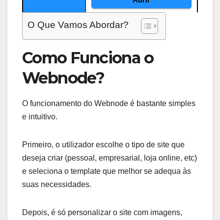
O Que Vamos Abordar?
Características
Preços
Jumpseller
Desde 9€
Como Funciona o
Shopify
Desde 32€
Webnode?
Shopkit
Desde 12€
O funcionamento do Webnode é bastante simples
Wix
Desde 4.5€
e intuitivo.
Características
Número de Produtos
Primeiro, o utilizador escolhe o tipo de site que
Jumpseller
Ilimitados
deseja criar (pessoal, empresarial, loja online, etc)
e seleciona o template que melhor se adequa às
Shopify
Ilimitados
suas necessidades.
Shopkit
Depende
Depois, é só personalizar o site com imagens,
Wix
Depende