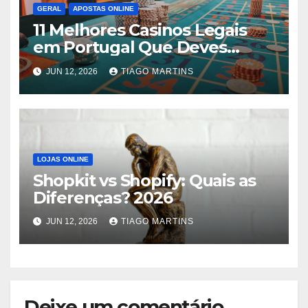
GERAL
APOSTAS ONLINE
11 Melhores Casinos Legais
em Portugal Que Deves
Contar
JUN 12, 2026
TIAGO MARTINS
LOJAS ONLINE
Shopkit vs Shopify: Quais as
Diferenças? 2026
JUN 12, 2026
TIAGO MARTINS
Deixe um comentário