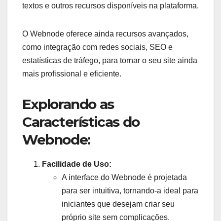
textos e outros recursos disponíveis na plataforma.
Características
Taxas Sobre as Vendas
O Webnode oferece ainda recursos avançados,
Jumpseller
Não
como integração com redes sociais, SEO e
estatísticas de tráfego, para tornar o seu site ainda
Shopify
Sim
mais profissional e eficiente.
Shopkit
Depende
Explorando as
Wix
Sim
Características do
Características
Integração Com Plataformas
Portuguesas
Webnode:
Jumpseller
Sim
Facilidade de Uso:
Shopify
Sim
A interface do Webnode é projetada
para ser intuitiva, tornando-a ideal para
Shopkit
Sim
iniciantes que desejam criar seu
Wix
Não
próprio site sem complicações.