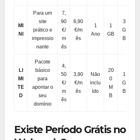
Para um
7,
G
site
90
6,90
3
R
MI
1
1
prático e
€/
€/m
G
Á
NI
Ano
GB
impressio
m
ês
B
TI
nante
ês
S
Pacote
4,
LI
básico
20
50
3,90
Não
1
S
MI
para
0
€/
€/m
inclu
G
i
TE
apontar o
M
m
ês
ído
B
m
D
seu
B
ês
domínio
Existe Período Grátis no