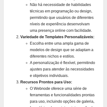
Não há necessidade de habilidades
Características
Suporte ao Cliente
técnicas em programação ou design,
Jumpseller
Chat, telefone, e-mail, central
permitindo que usuários de diferentes
de perguntas/ respostas
níveis de experiência desenvolvam
uma presença online com facilidade.
Shopify
Chat, telefone, e-mail, central
de perguntas/ respostas
Variedade de Templates Personalizáveis:
Escolha entre uma ampla gama de
Shopkit
Chat, e-mail, central de
perguntas/ respostas
modelos de design que se adaptam a
diferentes nichos e estilos.
Wix
E-mail, central de perguntas/
A personalização é flexível, permitindo
respostas
ajustes para atender às necessidades
e objetivos individuais.
Recursos Prontos para Uso:
O Webnode oferece uma série de
ferramentas e funcionalidades prontas
para uso, incluindo opções de galeria,