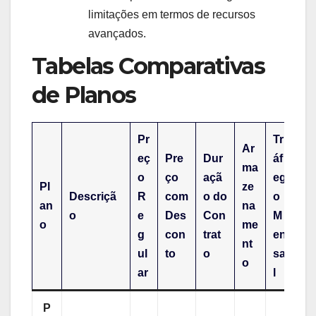
limitações em termos de recursos
avançados.
Tabelas Comparativas
de Planos
Pr
Tr
Ar
eç
Pre
Dur
áf
ma
D
o
ço
açã
eg
Pl
ze
o
Descriçã
R
com
o do
o
an
na
m
o
e
Des
Con
M
o
me
ín
g
con
trat
en
nt
io
ul
to
o
sa
o
ar
l
P