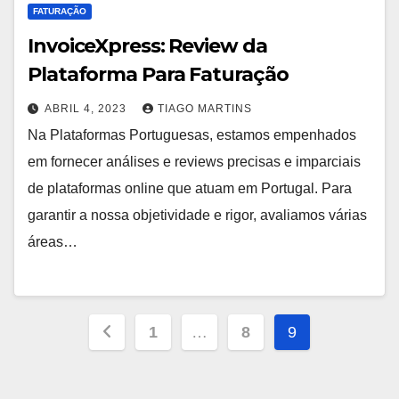
FATURAÇÃO
InvoiceXpress: Review da
Plataforma Para Faturação
ABRIL 4, 2023
TIAGO MARTINS
Na Plataformas Portuguesas, estamos empenhados
em fornecer análises e reviews precisas e imparciais
de plataformas online que atuam em Portugal. Para
garantir a nossa objetividade e rigor, avaliamos várias
áreas…
Paginação
1
…
8
9
dos