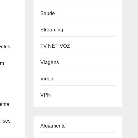
Saúde
Streaming
TV NET VOZ
entes
Viagens
ém
Video
VPN
gente
lises,
Alojamento